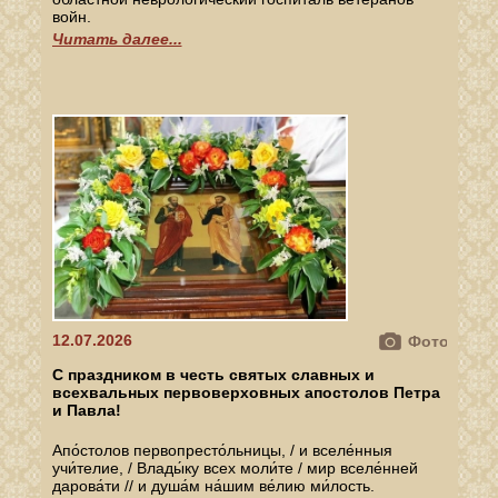
войн.
Читать далее...
12.07.2026
Фото
С праздником в честь святых славных и
всехвальных первоверховных апостолов Петра
и Павла!
Апо́столов первопресто́льницы, / и вселе́нныя
учи́телие, / Влады́ку всех моли́те / мир вселе́нней
дарова́ти // и душа́м на́шим ве́лию ми́лость.