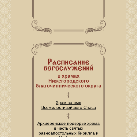
в храмах
Нижегородского
благочиннического округа
Храм во имя
Всемилостивейшего Спаса
Архиерейское подворье храма
в честь святых
равноапостольных Кирилла и