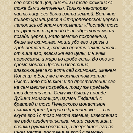
его остался цел, одежды и тело схимонаха
тоже были нетленны. Только некоторая
часть лица его была взята землей. Вот что
пишет хранящаяся в Старопечерской церкви
летопись об этом открытии: «Последи того
разрушения в третий день обретоша мощи
позади церкви, мало землею покровенны,
бяше же схимонах, мощи убо его и ризы и
гроб нетленны, только приять земля часть
от лица его, власы же его целы, и ничем
невредимы, и миро во гробе есть. Во оно же
время монахи древни известиша,
глаголющее: яко есть сей схимонах, именем
Иоасаф, к Богу же в чувственном житии
бысть зело подвижен и по преставлении его
на сем месте погребен; тому же предыде
три десять лет. Сему же бывшу прииде
Дудина монастыря, игумен Евфимий с
братией и того Печерского монастыря
архимандрит Трифон с братией же, — вси
вкупе гроб с того места вземше, известнаго
же ради свидетельства, мощи смотриша и
своими руками осязаша, и погребшее его во
ином месте, поставиша гроб с землею