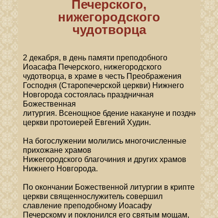
Печерского,
нижегородского
чудотворца
2 декабря, в день памяти преподобного
Иоасафа Печерского, нижегородского
чудотворца, в храме в честь Преображения
Господня (Старопечерской церкви) Нижнего
Новгорода состоялась праздничная
Божественная
литургия.
Всенощное
бдение
накануне
и
позднюю
Бо
церкви протоиерей Евгений Худин.
На богослужении молились многочисленные
прихожане храмов
Нижегородского
благочиния и других храмов
Нижнего Новгорода.
По окончании Божественной литургии в крипте
церкви священнослужитель совершил
славление преподобному Иоасафу
Печерскому и поклонился его святым мощам,