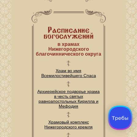
в храмах
Нижегородского
благочиннического округа
Храм во имя
Всемилостивейшего Спаса
Архиерейское подворье храма
в честь святых
равноапостольных Кирилла и
Мефодия
Храмовый комплекс
Нижегородского кремля