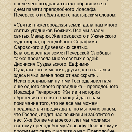
после чего поздравил всех собравшихся с
днем памяти преподобного Иоасафа
Печерского и обратился с пастырским словом:
«Святая нижегородская земля дала нам много
святых угодников Божиих. Все мы знаем
святых Макария, Желтоводского и Унженского
чудотворца, преподобного Серафима
Саровского и Дивеевских святых.
Благословенная земля Печерской Слободы
также произвела много святых людей:
Дионисия Суздальского, Евфимия
Суздальского и многих других, кто спасался
здесь и чьи имена пока от нас скрыты.
Неисповедимыми путями Господь явил нам
еще одного своего праведника – преподобного
Иоасафа Печерского. Житие и история
обретения его святых мощей дают нам
понимание того, что не все мы можем
предвидеть и предугадать, но мы точно знаем,
что Господь ведет нас по жизни и заботится о
нас. Уже более четырехсот лет мы молимся
святому преподобному Иоасафу Печерскому и
просим его святых молитв о нас. Преподобне