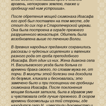
вровень, непокровен землею, также и
гробницу над ним устроиша».
После обретения мощей схимонаха Иоасафа
его гроб был поставлен на том месте, где
стоит до сих пор в Старопечерской церкви.
Она была построена в ограде прежнего
разрушенного монастыря. Обитель была
возобновлена выше по течению Волги.
В древних народных преданиях сохранились
рассказы о чудесных исцелениях и явлениях
разного рода от гроба преподобного
Иоасафа. Вот один из них. Жена диакона села
Н. Васильевского уезда была больна со
времени брака своего, по словам мужа ее, от
порчи. В минуты этой болезни она доходила
до безумия, кликала и бесновалась; это
замечено было и при посещении ею гробницы
схимонаха Иоасафа. После поклонения
мощам больная затихла, была в здравом уме
и чувствовала себя лучше прежнего. В скором
времени богомольцы из той стороны, где
находится село Н., известили духовенство и