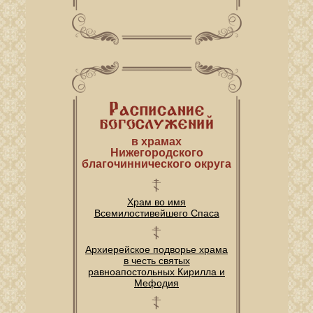
в храмах
Нижегородского
благочиннического округа
Храм во имя
Всемилостивейшего Спаса
Архиерейское подворье храма
в честь святых
равноапостольных Кирилла и
Мефодия