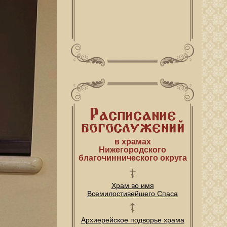
в храмах
Нижегородского
благочиннического округа
Храм во имя
Всемилостивейшего Спаса
Архиерейское подворье храма