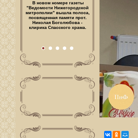
Ее дом стоит рядом с
храмом. Церковь
Всемилостивейшего Спаса,
Спас на Полтавке — его
Наталья Аникина видела из
окон с самого…