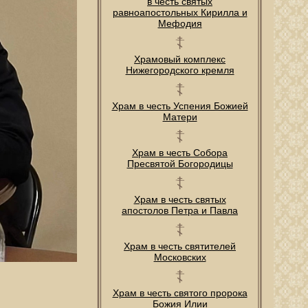
в честь святых
равноапостольных Кирилла и
Мефодия
Храмовый комплекс
Нижегородского кремля
Храм в честь Успения Божией
Матери
Храм в честь Собора
Пресвятой Богородицы
Храм в честь святых
апостолов Петра и Павла
Храм в честь святителей
Московских
Храм в честь святого пророка
Божия Илии