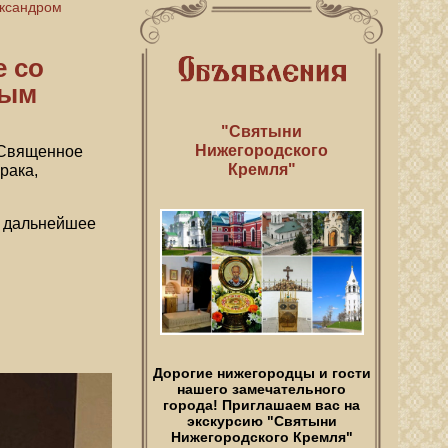
ександром
е со
вым
"Святыни
Нижегородского
ь Священное
Кремля"
рака,
и дальнейшее
Дорогие нижегородцы и гости
нашего замечательного
города! Приглашаем вас на
экскурсию "Святыни
Нижегородского Кремля"