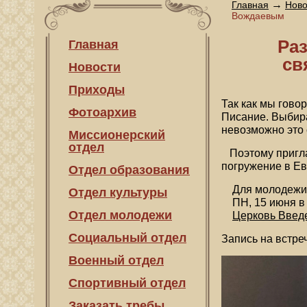
→
Главная
Ново
Вождаевым
Раз
Главная
св
Новости
Приходы
Так как мы гово
Фотоархив
Писание. Выбира
невозможно это 
Миссионерский
отдел
Поэтому пригла
погружение в Ев
Отдел образования
Для молодежи о
Отдел культуры
ПН, 15 июня в 
Отдел молодежи
Церковь Введ
Социальный отдел
Запись на встре
Военный отдел
Спортивный отдел
Заказать требы