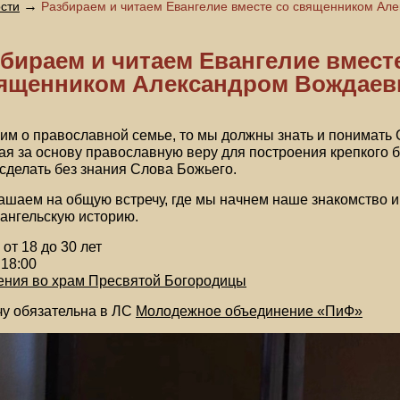
→
сти
Разбираем и читаем Евангелие вместе со священником Ал
бираем и читаем Евангелие вмест
ященником Александром Вождае
рим о православной семье, то мы должны знать и понимат
я за основу православную веру для построения крепкого б
сделать без знания Слова Божьего.
шаем на общую встречу, где мы начнем наше знакомство 
ангельскую историю.
т 18 до 30 лет
18:00
ения во храм Пресвятой Богородицы
чу обязательна в ЛС
Молодежное объединение «ПиФ»