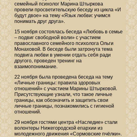
семейный психолог Марина Штыркова
провели просветительскую беседу из цикла «И
будут двое» на тему «Язык любви: учимся
понимать друг друга».
15 ноября состоялась беседа «Любовь в семье
– подвиг свободной воли» с участием
православного семейного психолога Ольги
Монаховой. В беседе были затронута тема
подвига любви в умении отдать себя ради
другого, проведен тренинг на
взаимопонимание.
22 ноября была проведена беседа на тему
«Личные границы: правила здоровых
отношений» с участием Марины Штырковой.
Присутствующие узнали, что такое личные
границы, как обозначить и защитить свои
личные границы, познакомились с гигиеной
отношений.
29 ноября гостями центра «Наследие» стали
волонтеры Нижегородской епархии из
молодежного движения «Сормовские пчёлки».