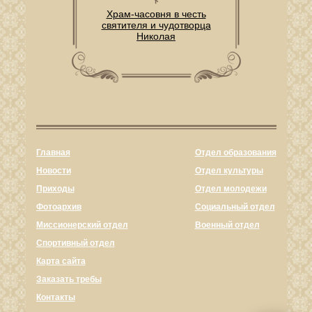
Храм-часовня в честь
святителя и чудотворца
Николая
Главная
Отдел образования
Новости
Отдел культуры
Приходы
Отдел молодежи
Фотоархив
Социальный отдел
Миссионерский отдел
Военный отдел
Спортивный отдел
Карта сайта
Заказать требы
Контакты