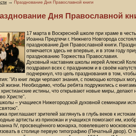
→
сти
Празднование Дня Православной книги
азднование Дня Православной кн
17 марта в Воскресной школе при храме в чест
Иоанна Предтечи г. Нижнего Новгорода состоя
празднование Дня Православной книги. Праздн
отмечается здесь не впервые, и в этом году при
празднованию Торжества Православия.
Духовный наставник школы иерей Алексий Кол
поздравил всех с праздником и в своём напутс
подчеркнул, что цель празднования в том, чтобы
тия: "Из книг люди черпают знания, с помощью которых могу
ой жизни. Необходимо, чтобы ребята подружились с книгами
христианские истины, что открывают новые миры, делают 
во Христе".
школы – учащиеся Нижегородской духовной семинарии ис
святою".
ка приглашают зрителей заглянуть в глубь веков к истокам
родные артисты из прихожан и учащихся помогают им, изоб
оанна IV, просвещённого монарха, повелевшего московско
зовать в столице первую типографию (Печатный двор). О т