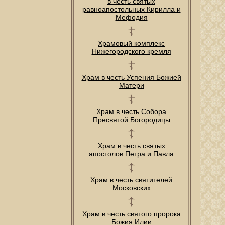
в честь святых
равноапостольных Кирилла и
Мефодия
Храмовый комплекс
Нижегородского кремля
Храм в честь Успения Божией
Матери
Храм в честь Собора
Пресвятой Богородицы
Храм в честь святых
апостолов Петра и Павла
Храм в честь святителей
Московских
Храм в честь святого пророка
Божия Илии