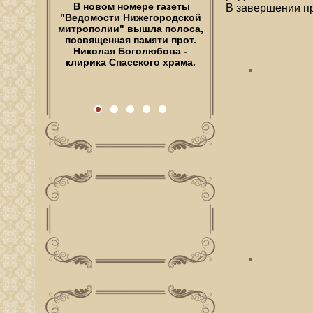
В новом номере газеты
Ее дом стоит рядом с
В завершении пр
"Ведомости Нижегородской
храмом. Церковь
митрополии" вышла полоса,
Всемилостивейшего Спаса,
посвященная памяти прот.
Спас на Полтавке — его
Наталья Аникина видела из
Николая Боголюбова -
клирика Спасского храма.
окон с самого…