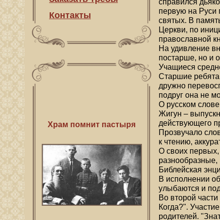
справился дьяко
первую на Руси 
Контакты
святых. В памя
Церкви, по иниц
православной кн
На удивление в
постарше, но и 
Учащиеся средне
Старшие ребята 
дружно перевосп
подруг она не м
О русском слове
Жигун – выпускн
действующего п
Храм помнит пастыря
Рубежи
Прозвучало слов
к чтению, аккур
О своих первых,
разнообразные, 
Библейская энци
В исполнении об
улыбаются и под
Во второй части
Когда?". Участи
родителей. "Зна