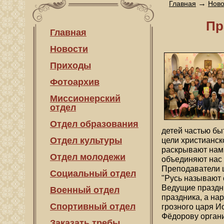
→
Главная
Ново
Пр
Главная
Новости
Приходы
Фотоархив
Миссионерский
отдел
Отдел образования
детей частью бы
Отдел культуры
цели христианск
раскрывают нам 
Отдел молодежи
объединяют нас 
Преподаватели 
Социальный отдел
"Русь называют 
Ведущие праздни
Военный отдел
праздника, а на
Спортивный отдел
грозного царя И
Фёдорову органи
Заказать требы