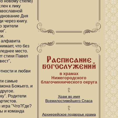
по новому стилю)
лен к лику
равославной
зднование Дня
и через книгу.
о зрители
и".
и.
ы алфавита
имает, что без
следнее место.
т стихи Павел
вест",
отности и любви
в храмах
Нижегородского
иги самые
благочиннического округа
акона Божьего, и
другое.
ку". Родители
Храм во имя
Всемилостивейшего Спаса
артистов.
 игра "Что?Где?
пы и команда
Архиерейское подворье храма