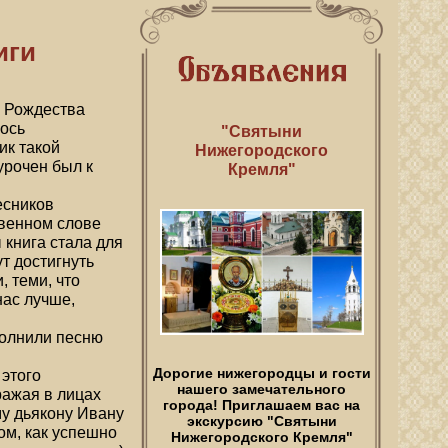
иги
ь Рождества
лось
"Святыни
ик такой
Нижегородского
урочен был к
Кремля"
есников
твенном слове
 книга стала для
т достигнуть
, теми, что
нас лучше,
полнили песню
Дорогие нижегородцы и гости
 этого
нашего замечательного
ражая в лицах
города! Приглашаем вас на
му дьякону Ивану
экскурсию "Святыни
ом, как успешно
Нижегородского Кремля"