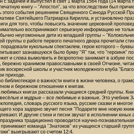
н с задачей и выпустил в свет 1 марта 1564 года (14 марта 
печатную книгу – "Апостол", за что впоследствии был причис
ть этого события решением Священного Синода Русской П
иативе Святейшего Патриарха Кирилла, и установлено пра
иги для того, чтобы повысить значение церковной проповед
нимательно воспринимают серьезную информацию не тольк
обычно неугомонные дети из младшей группы – "Колокольчик
й группы о работе первого печатного двора прочитали стих
порадовали кукольным спектаклем, герои которого – букв
итывают зазнавшуюся было букву "Я" так, что "героиня" пон
ожет и слова вымолвить и безропотно занимает в азбуке по
, бережно хранимом православными в своей Отчизне, читае
ик воскресной школы и участник молодежного клуба "Благо
ри приходе.
о библиотекаря о важности книги в жизни человека, о грам
атном и бережном отношении к книгам.
 любимых книгах рассказали учащиеся средней группы. Кн
весёлые и мудрые – все любимые и важные. Это учебник З
клопедия, словарь русского языка, русские сказки и многое 
щего хора задорно звучит песня "Подарите мне новую книж
певают. И другие стихи и песни звучат в исполнении юных 
 праздника традиционно проводится научно-познавательная
е принимают команда "Знатоков" из учащихся старшей груп
токи" выигрывают со счетом 12:4.