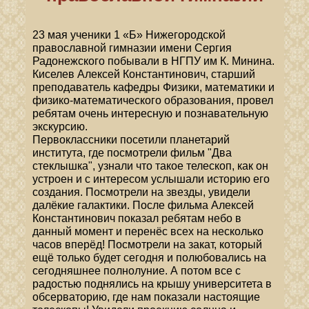
23 мая ученики 1 «Б» Нижегородской
православной гимназии имени Сергия
Радонежского побывали в НГПУ им К. Минина.
Киселев Алексей Константинович, старший
преподаватель кафедры Физики, математики и
физико-математического образования, провел
ребятам очень интересную и познавательную
экскурсию.
Первоклассники посетили планетарий
института, где посмотрели фильм "Два
стеклышка", узнали что такое телескоп, как он
устроен и с интересом услышали историю его
создания. Посмотрели на звезды, увидели
далёкие галактики. После фильма Алексей
Константинович показал ребятам небо в
данный момент и перенёс всех на несколько
часов вперёд! Посмотрели на закат, который
ещё только будет сегодня и полюбовались на
сегодняшнее полнолуние. А потом все с
радостью поднялись на крышу университета в
обсерваторию, где нам показали настоящие