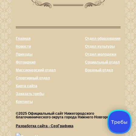
Главная
Отдел образования
Новости
Отдел культуры
Приходы
Отдел молодежи
Фотоархив
Социальный отдел
Миссионерский отдел
Военный отдел
Спортивный отдел
Карта сайта
Заказать требы
Контакты
©2025 Официальный сайт Нижегородского
благочиннического округа города Нижнего Новгорода.
Разработка сайта - СеоГрафика