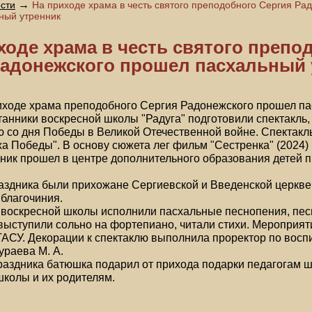
→
сти
На приходе храма в честь святого преподобного Сергия Ра
ный утренник
ходе храма в честь святого препо
Радонежского прошел пасхальный 
риходе храма преподобного Сергия Радонежского прошел п
танники воскресной школы "Радуга" подготовили спектакль
ю со дня Победы в Великой Отечественной войне. Спектакль
а Победы". В основу сюжета лег фильм "Сестренка" (2024)
ник прошел в центре дополнительного образования детей 
аздника были прихожане Сергиевской и Введенской церкве
благочиния.
воскресной школы исполнили пасхальные песнопения, песн
выступили сольно на фортепиано, читали стихи. Мероприят
АСУ. Декорации к спектаклю выполнила проректор по восп
ураева М. А.
аздника батюшка подарил от прихода подарки педагогам ш
колы и их родителям.