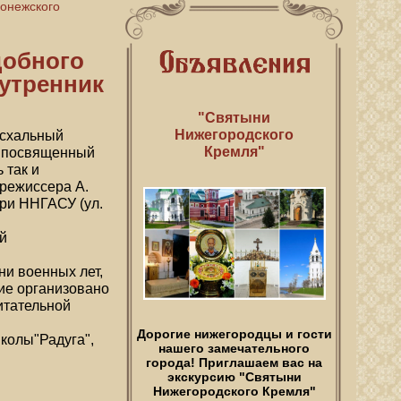
донежского
добного
утренник
"Святыни
Нижегородского
асхальный
Кремля"
, посвященный
 так и
 режиссера А.
при ННГАСУ (ул.
й
и военных лет,
ие организовано
итательной
Дорогие нижегородцы и гости
колы"Радуга",
нашего замечательного
города! Приглашаем вас на
экскурсию "Святыни
Нижегородского Кремля"