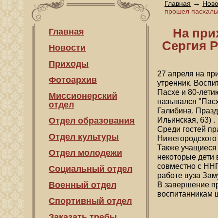
→
Главная
Ново
прошел пасхаль
На при
Главная
Сергия 
Новости
Приходы
27 апреля на п
Фотоархив
утренник. Воспи
Пасхе и 80-лети
Миссионерский
назывался "Пасх
отдел
Галибина. Празд
Отдел образования
Ильинская, 63) .
Среди гостей пр
Отдел культуры
Нижегородского 
Также учащиеся 
Отдел молодежи
некоторые дети 
совместно с ННГ
Социальный отдел
работе вуза Зам
Военный отдел
В завершение пр
воспитанникам ш
Спортивный отдел
Заказать требы