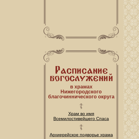
в храмах
Нижегородского
благочиннического округа
Храм во имя
Всемилостивейшего Спаса
Архиерейское подворье храма