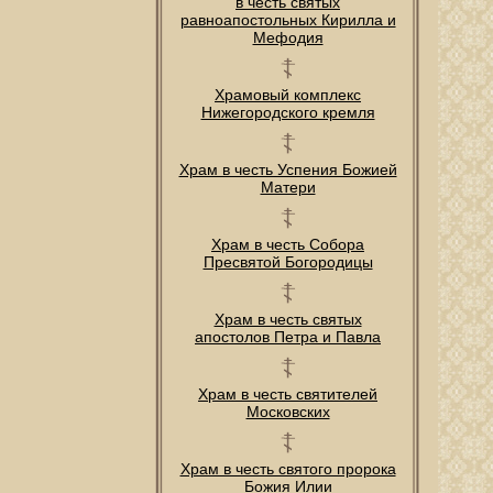
в честь святых
равноапостольных Кирилла и
Мефодия
Храмовый комплекс
Нижегородского кремля
Храм в честь Успения Божией
Матери
Храм в честь Собора
Пресвятой Богородицы
Храм в честь святых
апостолов Петра и Павла
Храм в честь святителей
Московских
Храм в честь святого пророка
Божия Илии