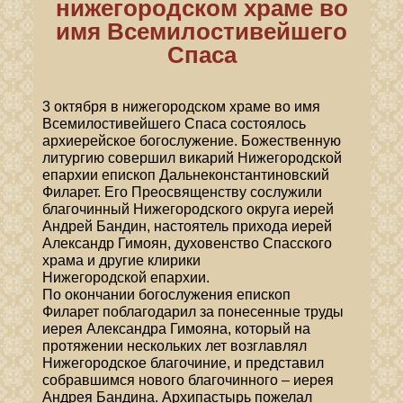
нижегородском храме во
имя Всемилостивейшего
Спаса
3 октября в нижегородском храме во имя
Всемилостивейшего Спаса состоялось
архиерейское богослужение. Божественную
литургию совершил викарий Нижегородской
епархии епископ Дальнеконстантиновский
Филарет. Его Преосвященству сослужили
благочинный Нижегородского округа иерей
Андрей Бандин, настоятель прихода иерей
Александр Гимоян, духовенство Спасского
храма и другие клирики
Нижегородской епархии.
По окончании богослужения епископ
Филарет поблагодарил за понесенные труды
иерея Александра Гимояна, который на
протяжении нескольких лет возглавлял
Нижегородское благочиние, и представил
собравшимся нового благочинного – иерея
Андрея Бандина. Архипастырь пожелал