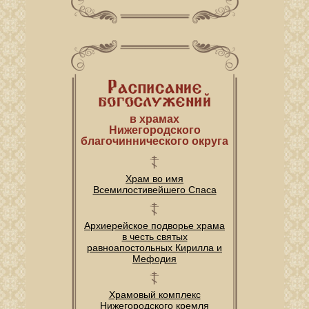
в храмах
Нижегородского
благочиннического округа
Храм во имя
Всемилостивейшего Спаса
Архиерейское подворье храма
в честь святых
равноапостольных Кирилла и
Мефодия
Храмовый комплекс
Нижегородского кремля