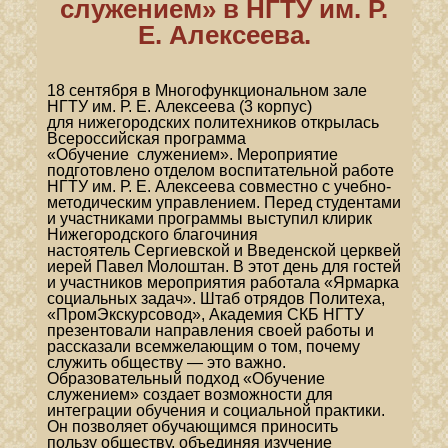
служением» в НГТУ им. Р.
Е. Алексеева.
18 сентября в Многофункциональном зале
НГТУ им. Р. Е. Алексеева (3 корпус)
для
нижегородских политехников открылась
Всероссийская программа
«Обучение
служением». Мероприятие
подготовлено отделом воспитательной работе
НГТУ им. Р. Е.
Алексеева совместно с учебно-
методическим управлением. Перед студентами
и
участниками программы выступил клирик
Нижегородского благочиния
настоятель
Сергиевской и Введенской церквей
иерей Павел Молоштан.
В этот день для гостей
и участников мероприятия работала «Ярмарка
социальных
задач». Штаб отрядов Политеха,
«ПромЭкскурсовод», Академия СКБ НГТУ
презентовали
направления своей работы и
рассказали всем
желающим о том, почему
служить
обществу — это важно.
Образовательный подход «Обучение
служением» создает возможности для
интеграции
обучения и социальной практики.
Он позволяет обучающимся приносить
пользу
обществу, объединяя изучение