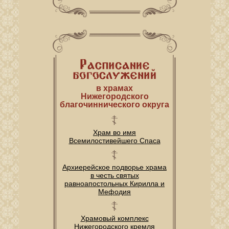
в храмах
Нижегородского
благочиннического округа
Храм во имя
Всемилостивейшего Спаса
Архиерейское подворье храма
в честь святых
равноапостольных Кирилла и
Мефодия
Храмовый комплекс
Нижегородского кремля