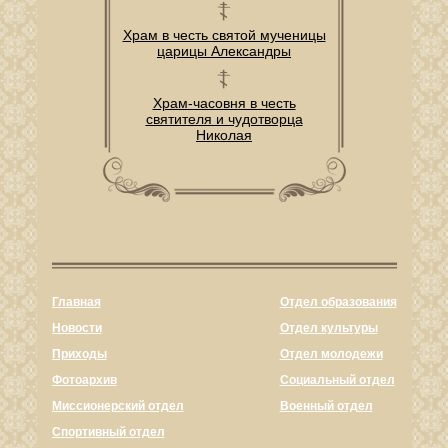
Храм в честь святой мученицы
царицы Александры
Храм-часовня в честь
святителя и чудотворца
Николая
Главная
Отдел образования
Новости
Отдел культуры
Приходы
Отдел молодежи
Фотоархив
Социальный отдел
Миссионерский отдел
Военный отдел
Спортивный отдел