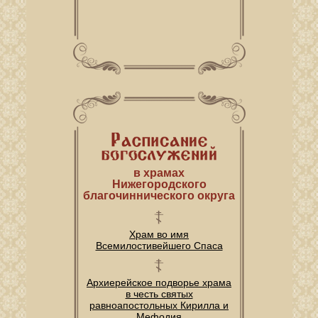
в храмах
Нижегородского
благочиннического округа
Храм во имя
Всемилостивейшего Спаса
Архиерейское подворье храма
в честь святых
равноапостольных Кирилла и
Мефодия